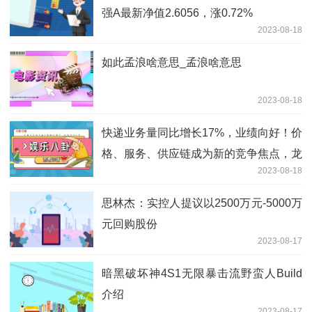
强A最新净值2.6056，涨0.72%
2023-08-18
如此孟浪啥意思_孟浪啥意思
2023-08-18
快递业务量同比增长17%，业绩向好！价
格、服务、供应链成为新的竞争焦点，龙
2023-08-18
头企业竞争进一步升级，投资机会不容错
过！|产业链情报站
思林杰：实控人提议以2500万元-5000万
元回购股份
2023-08-17
暗黑破坏神4S1无限暴击流野蛮人Build
介绍
2023-08-17