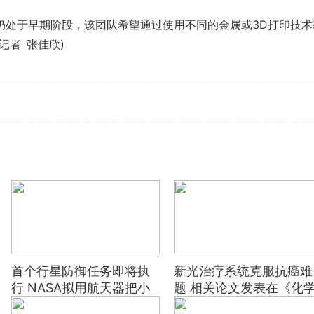
仍处于早期阶段，该团队希望通过使用不同的金属或3D打印技术
记者 张佳欣)
3D打印成
火箭部件
首个行星防御任务即将执
新光治疗系统克服抗癌难
行 NASA拟用航天器把小
题 相关论文发表在《化
行星撞离轨道
通讯》期刊上