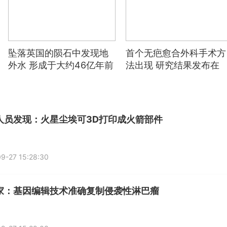
坠落英国的陨石中发现地
首个无疤愈合外科手术方
外水 形成于大约46亿年前
法出现 研究结果发布在
《生物工程》杂志上
人员发现：火星尘埃可3D打印成火箭部件
9-27 15:28:30
家：基因编辑技术准确复制侵袭性淋巴瘤