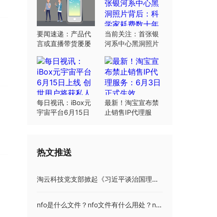
要闻速递：产品代
当前关注：首张银
言或直播带货屡屡
河系中心黑洞照片
翻车：“合规”这根
背后：科学家耗费
弦明星要绷紧
数十年研究
每日视讯：iBox元
最新！淘宝宣布禁
宇宙平台6月15日
止销售IP代理服
上线 创世用户将获
务：6月3日正式生
私人岛屿土地
效
热文推送
淘云科技党支部掀起《习近平谈治国理政》第四卷学习热潮
nfo是什么文件？nfo文件有什么用处？nfo格式的文件可以删掉吗？