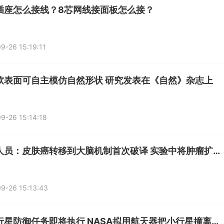
插座怎么接线？8芯网线接面板怎么接？
9-26 15:19:11
软表面可自主模仿自然形状 研究发表在《自然》杂志上
9-26 15:14:18
研究人员：皮肤癌转移到大脑机制首次破译 实验中将肿瘤扩散抑制80%
9-26 15:13:43
首个行星防御任务即将执行 NASA拟用航天器把小行星撞离轨道