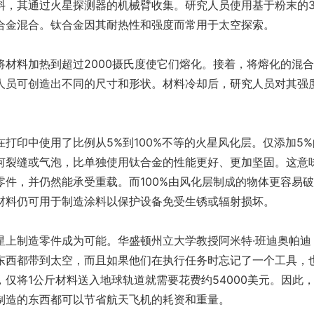
料，其通过火星探测器的机械臂收集。研究人员使用基于粉末的3
合金混合。钛合金因其耐热
性
和强度而常用于太空探索。
将材料加热到超过2000摄氏度使它们熔化。接着，将熔化的混
人员可创造出不同的尺寸和形状。材料冷却后，研究人员对其强
打印中使用了比例从5%到100%不等的火星风化层。仅添加5%
何裂缝或气泡，比单独使用钛合金的
性
能更好、更加坚固。这意
零件，并仍然能承受重载。而100%由风化层制成的物体更容易
材料仍可用于制造涂料以保护设备免受生锈或辐射损坏。
星上制造零件成为可能。华盛顿州立大学教授阿米特·班迪奥帕迪
东西都带到太空，而且如果他们在执行任务时忘记了一个工具，
仅将1公斤材料送入地球轨道就需要花费约54000美元。因此
制造的东西都可以节省航天飞机的耗资和重量。