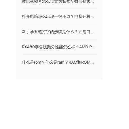
微信视频号怎么设置为私密？微信视频号如何注销关闭？
打开电脑怎么出现一键还原？电脑开机一键ghost重装系统步骤是什么？
新手学五笔打字的步骤是什么？五笔口诀顺口溜是什么？
RX480零售版跑分性能怎么样？AMD RX 480深度评测+拆解
什么是rom？什么是ram？RAM和ROM有什么区别？