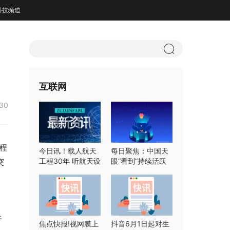
科技频道
互联网
:30
程
今日讯！载人航天
每日聚焦：中国天
突
工程30年 听航天设
眼“看到”持续活跃
计师们怎么说
快速射电暴
于
焦点快报!视网膜上
抖音6月1日起对生