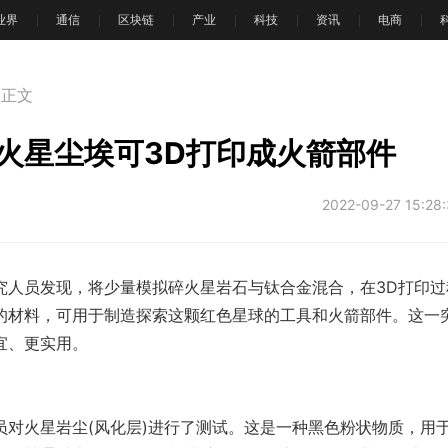
T业界
通信
区块链
产业
科技
资讯
电商
正文
火星尘埃可3D打印成火箭部件
2022-09-27 15:28
究人员发现，将少量模拟碎火星岩石与钛合金混合，在3D打印过
的材料，可用于制造探索这颗红色星球的工具和火箭部件。这一
宜、更实用。
员对火星岩尘(风化层)进行了测试。这是一种黑色粉状物质，用