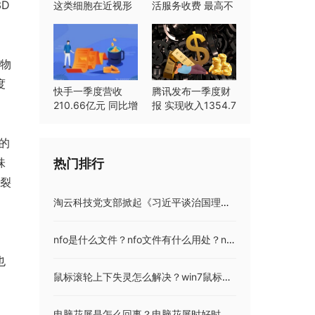
D
这类细胞在近视形
活服务收费 最高不
成中起重要作用
超过8%
合物
度
快手一季度营收
腾讯发布一季度财
210.66亿元 同比增
报 实现收入1354.7
长23.8%
亿元同比持平
的
味
热门排行
破裂
淘云科技党支部掀起《习近平谈治国理政》第四卷学习热潮
nfo是什么文件？nfo文件有什么用处？nfo格式的文件可以删掉吗？
也
鼠标滚轮上下失灵怎么解决？win7鼠标没有滚轮设置怎么办？
，
电脑花屏是怎么回事？电脑花屏时好时坏怎么回事？