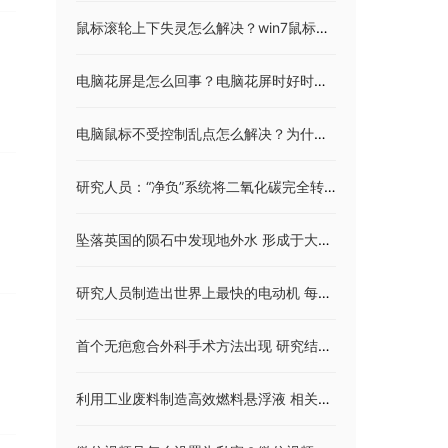
鼠标滚轮上下失灵怎么解决？win7鼠标没有滚轮设置怎么办？
电脑花屏是怎么回事？电脑花屏时好时坏怎么回事？
电脑鼠标不受控制乱点怎么解决？为什么鼠标在界面图标上划过就会自动选中？
研究人员：“净负”系统将二氧化碳完全转化为乙烯
坠落英国的陨石中发现地外水 形成于大约46亿年前
研究人员制造出世界上最快的电动机 每分钟十万转有望解决电动汽车续航难题
首个无疤愈合外科手术方法出现 研究结果发布在《生物工程》杂志上
利用工业废料制造高效燃料悬浮液 相关研究结果发表在《燃料》杂志上