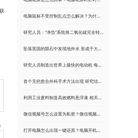
获
电脑鼠标不受控制乱点怎么解决？为什么鼠标在界面图标上划过就会自动选中？
研究人员：“净负”系统将二氧化碳完全转化为乙烯
坠落英国的陨石中发现地外水 形成于大约46亿年前
研究人员制造出世界上最快的电动机 每分钟十万转有望解决电动汽车续航难题
首个无疤愈合外科手术方法出现 研究结果发布在《生物工程》杂志上
利用工业废料制造高效燃料悬浮液 相关研究结果发表在《燃料》杂志上
微信视频号怎么设置为私密？微信视频号如何注销关闭？
学
打开电脑怎么出现一键还原？电脑开机一键ghost重装系统步骤是什么？