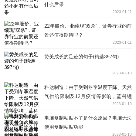
什么后果
2023-01-11
22年股价、业绩现“双杀”，证券行业的前
景还值得期待吗？
2023-01-11
赞美成长的足迹的句子(精选397句)
2023-01-10
科达制造：由于受到冬季温度下降、天然
气供给限制及12月疫情等影响，蓝科锂
2023-01-10
业对1万吨提锂装置进行了停机检修，综
合导致其碳酸锂产量有所下降
电脑复制粘贴不了是什么原因？电脑无法
使用复制粘贴功能
2023-01-10