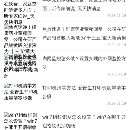
面，听专家细说_天天快消息
2023-01-19
焦点速递！维康药业董秘回复：公司在研
产品银黄吸入溶液为“十三五”重大新药创
2023-01-19
制科技重大专项立项支持的2.1类中药创
新药
内网监控怎么做？设置实现内外网监控方
法
2023-01-19
打印机清零方法 爱普生打印机废墨清零
步骤
2023-01-19
win7指纹识别怎么设置？win7在哪里开
启指纹识别功能