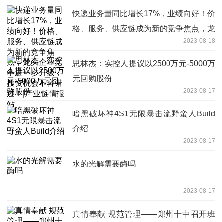
快递业务量同比增长17%，业绩向好！价
格、服务、供应链成为新的竞争焦点，龙
2023-08-18
头企业竞争进一步升级，投资机会不容错
过！|产业链情报站
思林杰：实控人提议以2500万元-5000万
元回购股份
2023-08-17
暗黑破坏神4S1无限暴击流野蛮人Build
介绍
2023-08-17
水的光解需要酶吗
2023-08-17
真情奉献 规范管理——郑州十中召开班