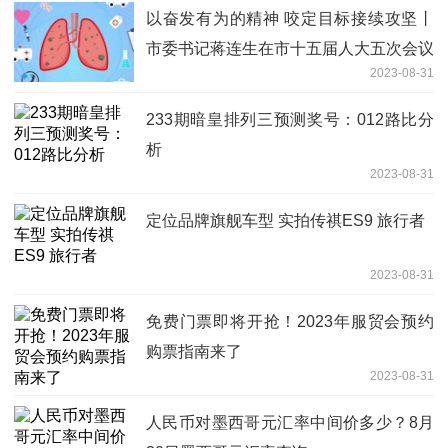
以奋发有为的精神 咬定目标接续攻坚丨
市委书记蒋连生在市十五届人大五次会议
2023-08-31
闭幕会上的讲话引起热烈反响
233期暗皇排列三预测奖号：012路比分
析
2023-08-31
定位品牌旗舰车型 实拍传祺ES9 旅行者
2023-08-31
免费门票即将开抢！2023年服贸会预约
购票指南来了
2023-08-31
人民币对墨西哥元汇率中间价多少？8月