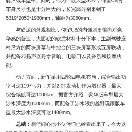
牌后续车型中。同时，作为一款大型SUV，仰望U8的
车身尺寸也是十分巨大的，长宽高分别来到了
5319*2050*1930mm，轴距为3050mm。
与硬派的外观相比，仰望U8的内饰则更偏向对豪
华感的营造，大面积的软质材料十分下本，主副驾驶座
椅后方的两块屏幕与中控台的三块屏幕形成五屏联动，
并配备22扬声器丹拿音响、电吸门以及香氛和按摩功
能。
动力方面，新车采用四轮四电机布局，综合输出功
率可达1197马力，并以2.0T发动机作为增程器，最大
综合续航可达1000km。据官方介绍，豪华版车型最大
涉水深度为1000mm，而配备了涉水喉的越野玩家版车
型最大涉水深度可达1400mm。
总结：
相信细心地小伙伴们已经看出来了，今天这