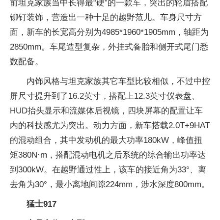
前坦克家族当中长得最“硬”的一款车，突出的轮眉搭配
铆钉装饰，营造出一种十足的越野范儿。车身尺寸方
面，新车的长宽高分别为4985*1960*1905mm，轴距为
2850mm。车尾造型复杂，外挂式备胎和侧开式尾门悉
数配备。
内饰风格与坦克家族其它车型比较相似，不过中控
屏尺寸提升到了16.2英寸，搭配上12.3英寸仪表盘、
HUD抬头显示和流媒体后视镜，四块屏幕的配置让车
内的科技感尤为突出。动力方面，新车搭载2.0T+9HAT
的混动组合，其中发动机的最大功率180kW，峰值扭
矩380N·m，搭配混动电机之后系统的综合输出功率达
到300kW。在越野通过性上，该车的接近角为33°、离
去角为30°，最小离地间隙224mm，涉水深度800mm。
猛士917