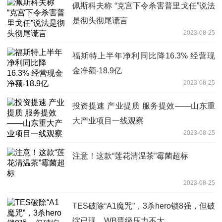
佩斯科夫称 “克宫下令杀害普里戈任”说法
是彻头彻尾谎言
2023-08-25
福斯特上半年净利同比降16.3% 经营现
金净额-18.9亿
2023-08-25
投资提速 产业提质 服务提效——山东重
大产业项目一线观察
2023-08-25
注意！这款“莲花清温茶”霉菌超标
2023-08-25
TES破除“A1魔咒”，3杀hero锁8强，但破
绽已现，WB晋级压力不大