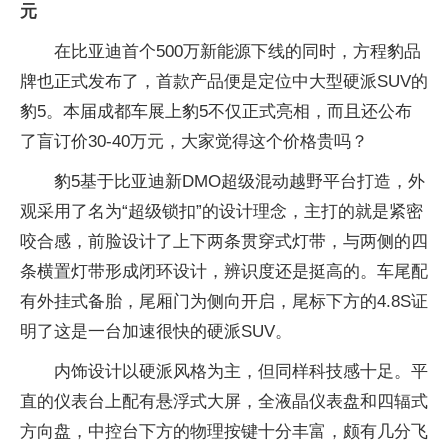
元
在比亚迪首个500万新能源下线的同时，方程豹品
牌也正式发布了，首款产品便是定位中大型硬派SUV的
豹5。本届成都车展上豹5不仅正式亮相，而且还公布
了盲订价30-40万元，大家觉得这个价格贵吗？
豹5基于比亚迪新DMO超级混动越野平台打造，外
观采用了名为“超级锁扣”的设计理念，主打的就是紧密
咬合感，前脸设计了上下两条贯穿式灯带，与两侧的四
条横置灯带形成闭环设计，辨识度还是挺高的。车尾配
有外挂式备胎，尾厢门为侧向开启，尾标下方的4.8S证
明了这是一台加速很快的硬派SUV。
内饰设计以硬派风格为主，但同样科技感十足。平
直的仪表台上配有悬浮式大屏，全液晶仪表盘和四辐式
方向盘，中控台下方的物理按键十分丰富，颇有几分飞