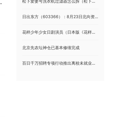
松下爱妻号洗衣机过滤器怎么拆（松下爱妻号洗衣机）
和信息终端设备维护项目成交公告
日出东方（603366）：8月23日北向资金减持108.85万股
花样少年少女日剧演员（日本版《花样少年少女》各位演员的名字）
北京先农坛神仓已基本修缮完成
百日千万招聘专项行动推出离校未就业毕业生等专场招聘