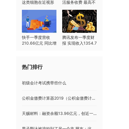
这类细胞在近视形
活服务收费 最高不
成中起重要作用
超过8%
快手一季度营收
腾讯发布一季度财
210.66亿元 同比增
报 实现收入1354.7
长23.8%
亿元同比持平
热门排行
初级会计考试携带些什么
公积金缴费计算器2019（公积金缴费计算器）
天赐材料：融资余额13.96亿元，创近一年新低（08-23）
男子野泳被浪拍到了另一个市 网友：这真是人生全靠浪啊