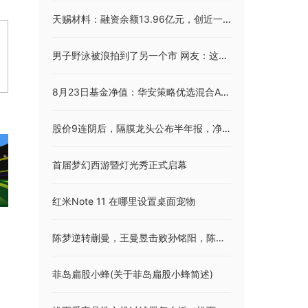
天赐材料：融资余额13.96亿元，创近一年新低（08-23）
男子野泳被浪拍到了另一个市 网友：这真是人生全靠浪啊
8月23日基金净值：华安策略优选混合A最新净值1.7533，跌1.73%
股价9连阴后，隔膜龙头公布半年报，净利大幅滑坡！硅料价格6连涨，下游组件酝酿涨价，光伏企业盈利改善
首届梦幻西游暨灯光秀正式启幕
红米Note 11 在哪里设置桌面宠物
陈梦逆转蒯曼，王曼昱击败孙铭阳，陈幸同击败范思琦
菲岛扁股小蜂(关于菲岛扁股小蜂简述)