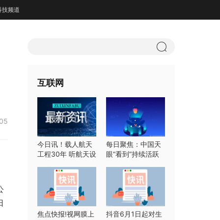
科技频道
互联网
:05
今日讯！载人航天
每日聚焦：中国天
工程30年 听航天设
眼“看到”持续活跃
计师们怎么说
快速射电暴
公
日
焦点快报!视网膜上
抖音6月1日起对生