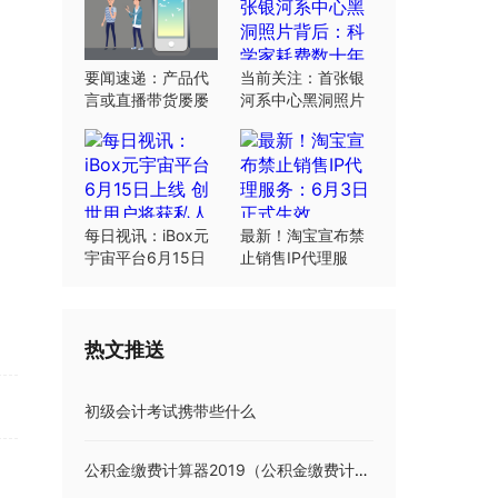
要闻速递：产品代
当前关注：首张银
言或直播带货屡屡
河系中心黑洞照片
翻车：“合规”这根
背后：科学家耗费
弦明星要绷紧
数十年研究
每日视讯：iBox元
最新！淘宝宣布禁
宇宙平台6月15日
止销售IP代理服
上线 创世用户将获
务：6月3日正式生
私人岛屿土地
效
热文推送
初级会计考试携带些什么
公积金缴费计算器2019（公积金缴费计算器）