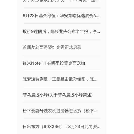
8月23日基金净值：华安策略优选混合A最新净值1.7533，跌1.73%
股价9连阴后，隔膜龙头公布半年报，净利大幅滑坡！硅料价格6连涨，下游组件酝酿涨价，光伏企业盈利改善
首届梦幻西游暨灯光秀正式启幕
红米Note 11 在哪里设置桌面宠物
陈梦逆转蒯曼，王曼昱击败孙铭阳，陈幸同击败范思琦
菲岛扁股小蜂(关于菲岛扁股小蜂简述)
松下爱妻号洗衣机过滤器怎么拆（松下爱妻号洗衣机）
日出东方（603366）：8月23日北向资金减持108.85万股