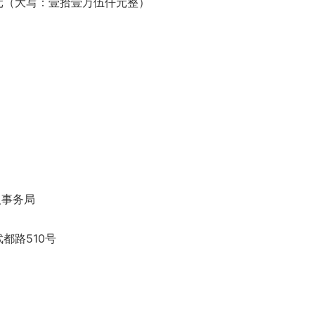
.00元（大写：壹拾壹万伍仟元整）
人事务局
都路510号