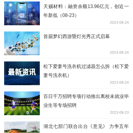
天赐材料：融资余额13.96亿元，创近一
年新低（08-23）
2023-08-24
首届梦幻西游暨灯光秀正式启幕
2023-08-24
松下爱妻号洗衣机过滤器怎么拆（松下爱
妻号洗衣机）
2023-08-24
百日千万招聘专项行动推出离校未就业毕
业生等专场招聘
2023-08-23
湖北七部门联合出台《意见》 力争五年