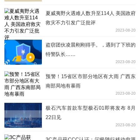
夏威夷野火遇难人数升至114人 美国政府
救灾不力引发广泛批评
2023-08-20
盗窃团伙凌晨刚刚得手。，遇到了下班的
特警队长……
2023-08-20
预警！15省区市部分地区有大雨 广西东
南部局地有暴雨
2023-08-20
极石汽车首款车型极石01即将发布 8月
22日见
2023-08-20
3C产品获CCC认证：闪极随行移动电源