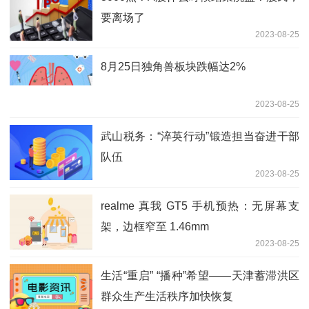
要离场了
2023-08-25
8月25日独角兽板块跌幅达2%
2023-08-25
武山税务：“淬英行动”锻造担当奋进干部
队伍
2023-08-25
realme 真我 GT5 手机预热：无屏幕支
架，边框窄至 1.46mm
2023-08-25
生活“重启” “播种”希望——天津蓄滞洪区
群众生产生活秩序加快恢复