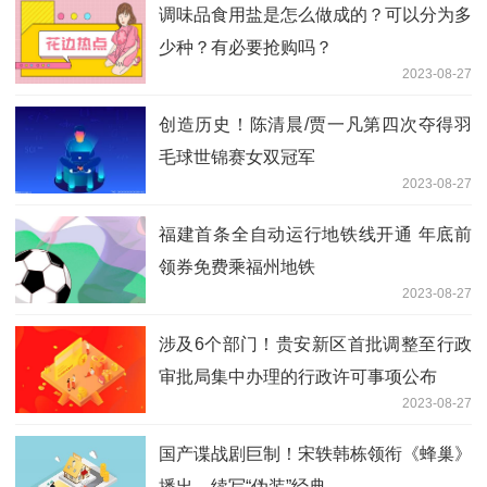
调味品食用盐是怎么做成的？可以分为多
少种？有必要抢购吗？
2023-08-27
创造历史！陈清晨/贾一凡第四次夺得羽
毛球世锦赛女双冠军
2023-08-27
福建首条全自动运行地铁线开通 年底前
领券免费乘福州地铁
2023-08-27
涉及6个部门！贵安新区首批调整至行政
审批局集中办理的行政许可事项公布
2023-08-27
国产谍战剧巨制！宋轶韩栋领衔《蜂巢》
播出，续写“伪装”经典