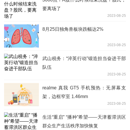
要离场了
2023-08-25
8月25日独角兽板块跌幅达2%
2023-08-25
武山税务：“淬英行动”锻造担当奋进干部
队伍
2023-08-25
realme 真我 GT5 手机预热：无屏幕支
架，边框窄至 1.46mm
2023-08-25
生活“重启” “播种”希望——天津蓄滞洪区
群众生产生活秩序加快恢复