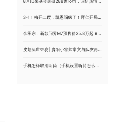
8月以来基金调研288家公司，调研热情有所降温，三大行业关注度居前
3-1！梅开二度，凯恩踢疯了！拜仁开局2连胜，升至德甲积分榜第二
余承东：新款问界M7预售价25.8万起 9月12日上市
皮划艇世锦赛| 贵阳小将帅常文与队友再夺金牌
手机怎样取消听筒（手机设置听筒怎么取消）