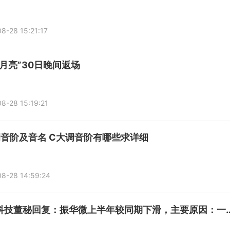
8-28 15:21:17
级月亮”30日晚间返场
8-28 15:19:21
调音阶及音名 C大调音阶有哪些求详细
8-28 14:59:24
振华科技董秘回复：振华微上半年较同期下滑，主要原因：一是该