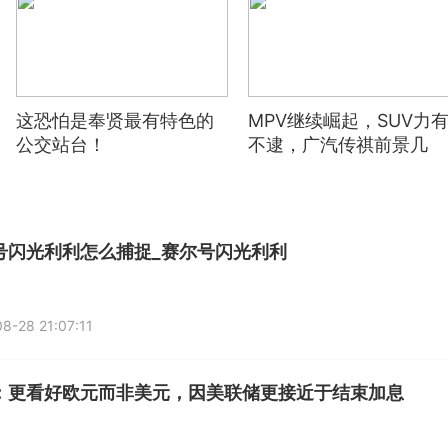
明之前努力未果
这恐怕是奉贤最有特色的
MPV继续崛起，SUV力
公交站台！
不逮，广汽传祺前景几
何？
号闪光利利怎么捕捉_赛尔号闪光利利
8-28 21:07:11
：更看好欧元而非美元，因美联储更接近于结束加息