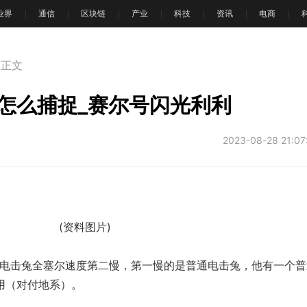
T业界
通信
区块链
产业
科技
资讯
电商
正文
怎么捕捉_赛尔号闪光利利
2023-08-28 21:07
(资料图片)
光电击兔全塞尔速度第二慢，第一慢的是普通电击兔，他有一个普
用（对付地系）。