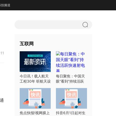
科技频道
互联网
:11
今日讯！载人航天
每日聚焦：中国天
工程30年 听航天设
眼“看到”持续活跃
计师们怎么说
快速射电暴
通
焦点快报!视网膜上
抖音6月1日起对生