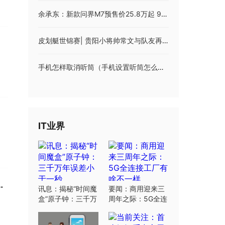
余承东：新款问界M7预售价25.8万起 9月12日上市
皮划艇世锦赛| 贵阳小将帅常文与队友再夺金牌
手机怎样取消听筒（手机设置听筒怎么取消）
IT业界
今天被知晓证明之前努力未果
讯息：揭秘“时间魔
要闻：商用迎来三
盒”原子钟：三千万
周年之际：5G全连
年误差小于一秒
接工厂有啥不一样