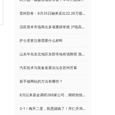
雷科防务：8月25日融券卖出22.26万股，融资融券余额3.65亿元
活跃资本市场再出多项重磅举措 沪指高开5%
有
护士变更注册需要什么材料
山东半岛东北地区东部等地有强降雨 渤海黄海有大风
汽车技术与装备发展论坛在苏州开幕
新手做网站的方法有哪些？
8月以来基金调研288家公司，调研热情有所降温，三大行业关注度居前
3-1！梅开二度，凯恩踢疯了！拜仁开局2连胜，升至德甲积分榜第二