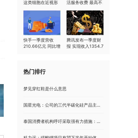
这类细胞在近视形
活服务收费 最高不
成中起重要作用
超过8%
快手一季度营收
腾讯发布一季度财
210.66亿元 同比增
报 实现收入1354.7
长23.8%
亿元同比持平
热门排行
梦见穿红鞋是什么意思
国星光电：公司的三代半碳化硅产品主要面向充电桩 储能等领域
泰国消费者机构呼吁采取强有力措施：严查日本海鲜！
科力远：碳酸锂项目有望下半年开始体现业绩