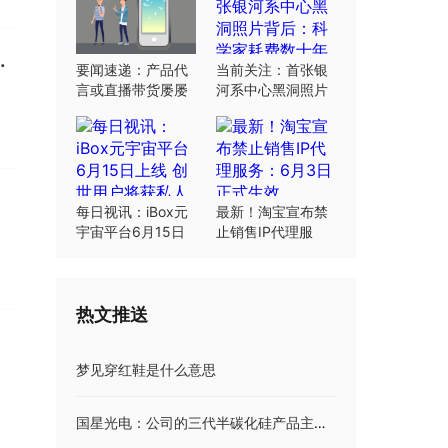
减少10.8%和12.4%
要闻速递：产品代
当前关注：首张银
言或直播带货屡屡
河系中心黑洞照片
翻车：“合规”这根
背后：科学家耗费
弦明星要绷紧
数十年研究
每日视讯：iBox元
最新！淘宝宣布禁
宇宙平台6月15日
止销售IP代理服
上线 创世用户将获
务：6月3日正式生
私人岛屿土地
效
热文推送
梦见穿红鞋是什么意思
国星光电：公司的三代半碳化硅产品主要面向充电桩 储能等领域