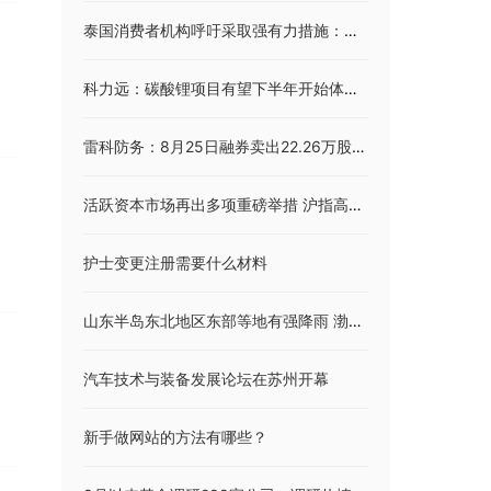
泰国消费者机构呼吁采取强有力措施：严查日本海鲜！
科力远：碳酸锂项目有望下半年开始体现业绩
雷科防务：8月25日融券卖出22.26万股，融资融券余额3.65亿元
活跃资本市场再出多项重磅举措 沪指高开5%
护士变更注册需要什么材料
山东半岛东北地区东部等地有强降雨 渤海黄海有大风
汽车技术与装备发展论坛在苏州开幕
新手做网站的方法有哪些？