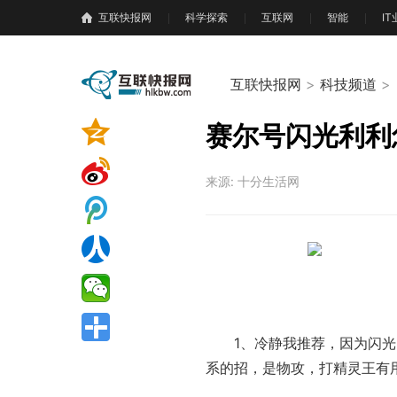
互联快报网
科学探索
互联网
智能
I
互联快报网
>
科技频道
>
赛尔号闪光利利
来源: 十分生活网
1、冷静我推荐，因为闪
系的招，是物攻，打精灵王有