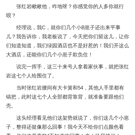
张红岩瞅瞅他，咋地呀？你感觉你的人多你就行
呗？
经理说，我C，就你们几个小B崽子还出来平事
儿？我告诉你，我老板说了，今天把你们留这儿，让你
们知道知道，我们绿园酒店也不是好惹的！我们开这么
大酒店，还能你们几个小崽子欺负住！
说完一挥手，这三十来号人拿着家伙事，就把张红
岩这七个人给围住了。
当时张红岩腰间有大卡簧和54，其他人手里都有
镐把，此时这七个人全部都背靠背，就准备要跟他们
壳。
这头经理看见他们这架势就说了，你们这几个小崽
子，整得还挺像那么回事！我今天不给你们点颜色看