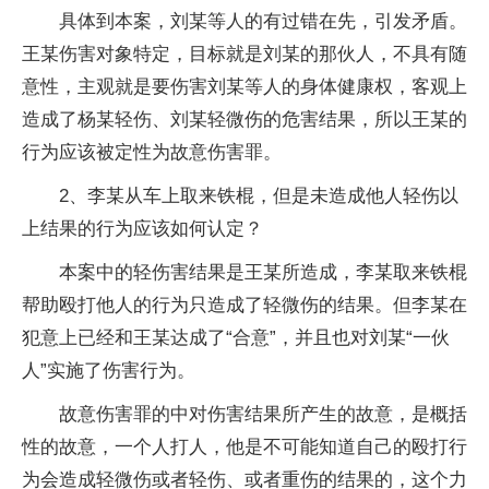
具体到本案，刘某等人的有过错在先，引发矛盾。
王某伤害对象特定，目标就是刘某的那伙人，不具有随
意性，主观就是要伤害刘某等人的身体健康权，客观上
造成了杨某轻伤、刘某轻微伤的危害结果，所以王某的
行为应该被定性为故意伤害罪。
2、李某从车上取来铁棍，但是未造成他人轻伤以
上结果的行为应该如何认定？
本案中的轻伤害结果是王某所造成，李某取来铁棍
帮助殴打他人的行为只造成了轻微伤的结果。但李某在
犯意上已经和王某达成了“合意”，并且也对刘某“一伙
人”实施了伤害行为。
故意伤害罪的中对伤害结果所产生的故意，是概括
性的故意，一个人打人，他是不可能知道自己的殴打行
为会造成轻微伤或者轻伤、或者重伤的结果的，这个力