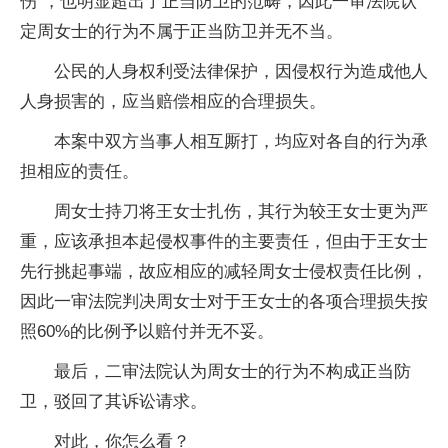
伤”，也明显超出了正当防卫的范畴，因此一审法院认
定周女士的行为不属于正当防卫并无不当。
公民的人身权利受法律保护，因侵权行为造成他人
人身损害的，应当赔偿相应的合理损失。
本案中双方当事人相互厮打，均应对各自的行为承
担相应的责任。
周女士持刀将王女士扎伤，其行为较王女士更为严
重，应该承担本起侵权事件的主要责任，但由于王女士
先行挑起事端，故应相应的减轻周女士侵权责任比例，
因此一审法院判决周女士对于王女士的各项合理损失按
照60%的比例予以赔付并无不妥。
最后，二审法院认为周女士的行为不构成正当防
卫，驳回了其诉讼请求。
对此，你怎么看？