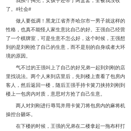
我挨个掏兜，女孩子还带了两盒套，全被我没收
了。#社会#
做人要低调！黑龙江省齐齐哈尔市一男子就这样的
性格，也真不能怪人家生意比自己的好。王强自己经营
了一个棋牌室，可是生意不怎么好，这个时候，王强想
到的是刘刚抢了自己的生意，而不是别的自身或者大环
境的原因。
气不过的王强叫上了自己的好兄弟一起到刘刚的店
里找说法。两个人来到店里后，先到楼上查看了包房内
客人，然后返回一楼，随后王强手持卡簧刀挟持刘刚到
楼上一包房内对质，意思对方抢了自己生意。
两人对刘刚进行辱骂并用卡簧刀将包房内的麻将机
操控台砸坏。
在下楼的时候，王强的兄弟在二楼拿起一拖布杆打