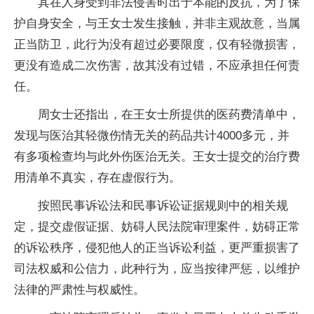
其在人身受到非法侵害时出于本能的反抗，为了保
护自身安全，与王女士发生接触，并非主观故意，当属
正当防卫，此行为没有超过必要限度，仅有轻微损害，
更没有造成二次伤害，故其没有过错，不应承担任何责
任。
周女士还指出，在王女士所提供的医药费清单中，
发现与医治其轻微伤情无关的药品共计4000多元，并
有多项检查均与此外伤医治无关。王女士提交的治疗费
用清单不真实，存在虚假行为。
按照民事诉讼法和民事诉讼证据规则中的相关规
定，提交虚假证据、妨碍人民法院审理案件，妨碍正常
的诉讼秩序，侵犯他人的正当诉讼利益，更严重损害了
司法权威和公信力，此种行为，应当按律严惩，以维护
法律的严肃性与权威性。