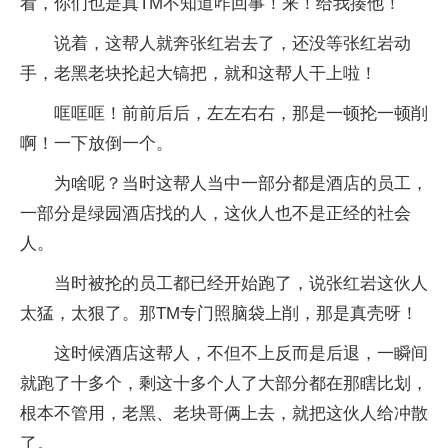
看，你们也是真TM不知道咋回事！来！给我揍他！
说着，这帮人就奔张红岩去了，还没等张红岩动
手，老黑老块抡起大镐把，就和这帮人干上啦！
哐哐哐！前前后后，左左右右，那是一顿抡一顿削
啊！一下放倒一个。
为啥呢？当时这帮人当中一部分都是酒店的员工，
一部分是绿园酒店找的人，这伙人也不是正经的社会
人。
当时被抡的员工都已经开始跑了，说张红岩这伙人
太猛，太狠了。那TM专门照脑袋上削，那是真壳呀！
这时候酒店这帮人，不但不上反而是后退，一瞬间
就跑了十多个，剩这十多个人了大部分都在那瞎比划，
根本不管用，老黑、老块哥俩上去，就把这伙人给冲散
了。