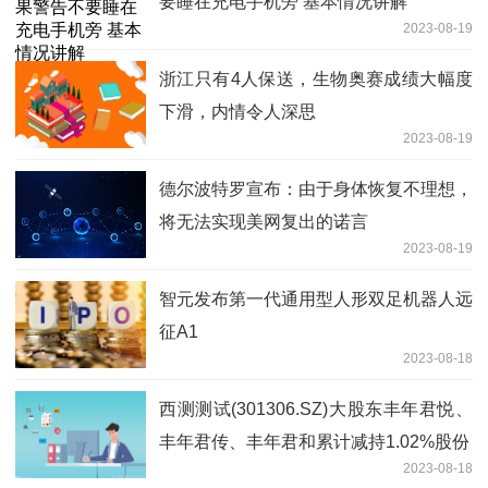
要睡在充电手机旁 基本情况讲解
2023-08-19
浙江只有4人保送，生物奥赛成绩大幅度
下滑，内情令人深思
2023-08-19
德尔波特罗宣布：由于身体恢复不理想，
将无法实现美网复出的诺言
2023-08-19
智元发布第一代通用型人形双足机器人远
征A1
2023-08-18
西测测试(301306.SZ)大股东丰年君悦、
丰年君传、丰年君和累计减持1.02%股份
2023-08-18