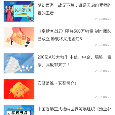
梦幻西游：战无不胜，谁是天启组咒师阵
容的王者
2023-08-22
《皇牌空战7》即将500万销量 制作团队
已成立 游戏将采用虚幻5
2023-08-22
200亿A股大动作 中信、中金、瑞银、泰
康、高毅都来了！
2023-08-22
安替是谁（安替简介）
2023-08-22
中国香港正式接纳世界贸易组织《渔业补