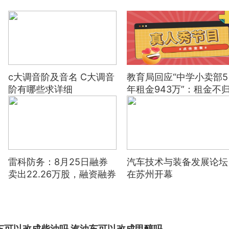
c大调音阶及音名 C大调音
教育局回应“中学小卖部5
阶有哪些求详细
年租金943万”：租金不
学校，将关注货品售价
雷科防务：8月25日融券
汽车技术与装备发展论坛
卖出22.26万股，融资融券
在苏州开幕
余额3.65亿元
车可以改成柴油吗 汽油车可以改成甲醇吗