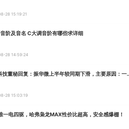
8-28 15:19:21
调音阶及音名 C大调音阶有哪些求详细
8-28 14:59:24
振华科技董秘回复：振华微上半年较同期下滑，主要原因：一是该
8-28 15:03:19
万唯一电四驱，哈弗枭龙MAX性价比超高，安全感爆棚！