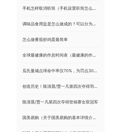
手机怎样取消听筒（手机设置听筒怎么取消）
调味品食用盐是怎么做成的？可以分为多少种？有必要抢购吗？
怎么做番茄炒鸡蛋最简单
全球最健康的作息时间表（最健康的作息时间表）
瓜氏曼城点球命中率仅70%，为罚点30次以上英超球队中最低
创造历史！陈清晨/贾一凡第四次夺得羽毛球世锦赛女双冠军
陈清晨/贾一凡第四次夺得世锦赛女双冠军
国美易购（关于国美易购的基本详情介绍）