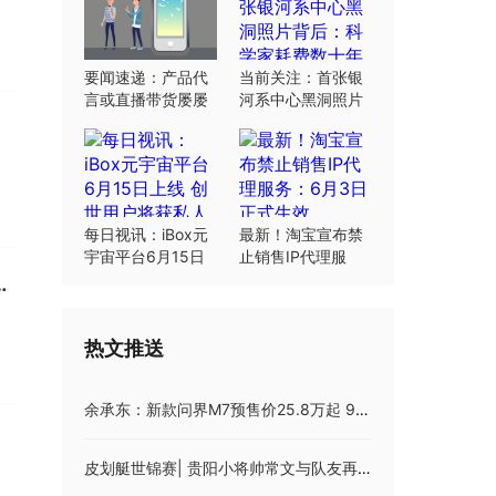
要闻速递：产品代
当前关注：首张银
言或直播带货屡屡
河系中心黑洞照片
翻车：“合规”这根
背后：科学家耗费
弦明星要绷紧
数十年研究
每日视讯：iBox元
最新！淘宝宣布禁
宇宙平台6月15日
止销售IP代理服
上线 创世用户将获
务：6月3日正式生
板块生产周期相对较长，上半年部分订单尚未交付
私人岛屿土地
效
热文推送
余承东：新款问界M7预售价25.8万起 9月12日上市
皮划艇世锦赛| 贵阳小将帅常文与队友再夺金牌