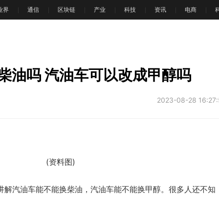
T业界
通信
区块链
产业
科技
资讯
电商
文
柴油吗 汽油车可以改成甲醇吗
2023-08-28 16:27
(资料图)
洋给大家讲解汽油车能不能换柴油，汽油车能不能换甲醇。很多人还不知