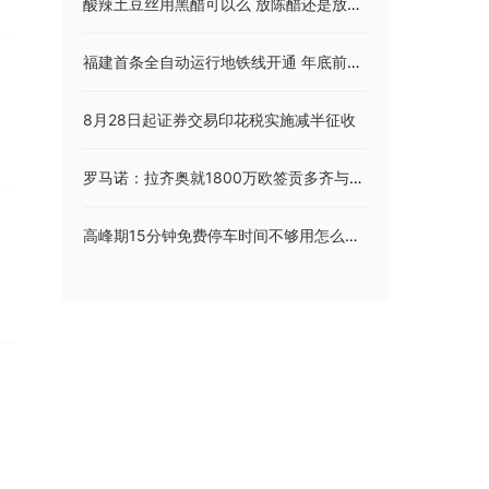
酸辣土豆丝用黑醋可以么 放陈醋还是放白醋
福建首条全自动运行地铁线开通 年底前领券免费乘福州地铁
8月28日起证券交易印花税实施减半征收
罗马诺：拉齐奥就1800万欧签贡多齐与马赛达成协议，下周初体检
高峰期15分钟免费停车时间不够用怎么办？上海市交通委回应！