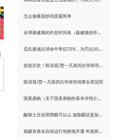
怎么做番茄炒鸡蛋最简单
全球最健康的作息时间表（最健康的作息时间表）
瓜氏曼城点球命中率仅70%，为罚点30次以上英超球队中最低
归
创造历史！陈清晨/贾一凡第四次夺得羽毛球世锦赛女双冠军
陈清晨/贾一凡第四次夺得世锦赛女双冠军
国美易购（关于国美易购的基本详情介绍）
酸辣土豆丝用黑醋可以么 放陈醋还是放白醋
福建首条全自动运行地铁线开通 年底前领券免费乘福州地铁