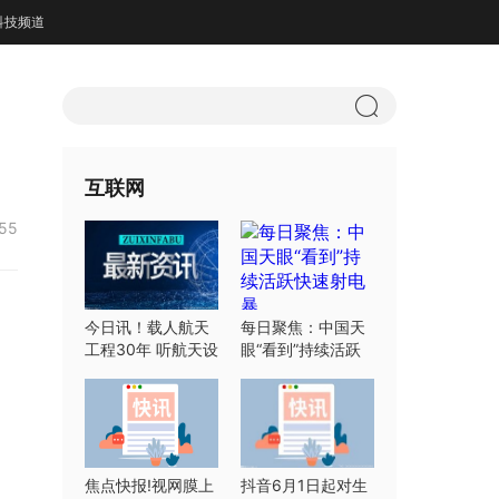
科技频道
互联网
:55
今日讯！载人航天
每日聚焦：中国天
工程30年 听航天设
眼“看到”持续活跃
计师们怎么说
快速射电暴
焦点快报!视网膜上
抖音6月1日起对生