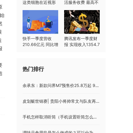
这类细胞在近视形
活服务收费 最高不
原
成中起重要作用
超过8%
始
然
很
快手一季度营收
腾讯发布一季度财
造
210.66亿元 同比增
报 实现收入1354.7
报
长23.8%
亿元同比持平
。
要
热门排行
结
余承东：新款问界M7预售价25.8万起 9月12日上市
皮划艇世锦赛| 贵阳小将帅常文与队友再夺金牌
手机怎样取消听筒（手机设置听筒怎么取消）
调味品食用盐是怎么做成的？可以分为多少种？有必要抢购吗？