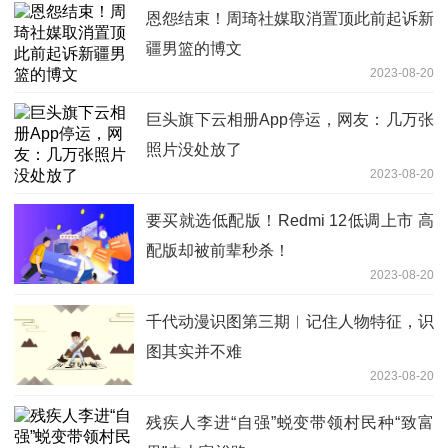
恩怨结束！周琦社媒取消置顶此前起诉新
疆男篮的博文
2023-08-20
巨头旗下云相册App停运，网友：几万张
照片没处放了
2023-08-20
要买就选低配版！Redmi 12低调上市 高
配版却被前辈秒杀！
2023-08-20
千代动漫识图第三期︱记住人物特征，识
图其实并不难
2023-08-20
残疾人李进“自强”蜕变带领村民种“致富