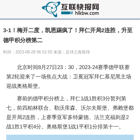
3-1！梅开二度，凯恩踢疯了！拜仁开局2连胜，升至
德甲积分榜第二
时间：2023-08-28 06:52:50 来源：足球之夜陈伟
北京时间8月27日23：30，2023-24赛季德甲联赛
第2轮迎来了一场焦点大战：卫冕冠军拜仁慕尼黑主场
迎战奥格斯堡。
赛前的德甲积分榜上，拜仁1战1胜积3分暂列第
七，前四柏林联合、勒沃库森、沃尔夫斯堡、弗赖堡都
是开局2连胜，上赛季亚军多特蒙德、法兰克福则是2
战1胜1平积4分。奥格斯堡1战1平积1分排第十一。