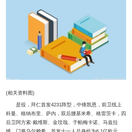
(相关资料图)
是役，拜仁首发4231阵型，中锋凯恩，前卫线上
科曼、格纳布里、萨内，双后腰基米希、格雷茨卡，四
后卫阿方索·戴维斯、金玟哉、于帕梅卡诺、马兹拉
维，门将乌尔赖希。首发十一人总身价为6.1亿欧元。