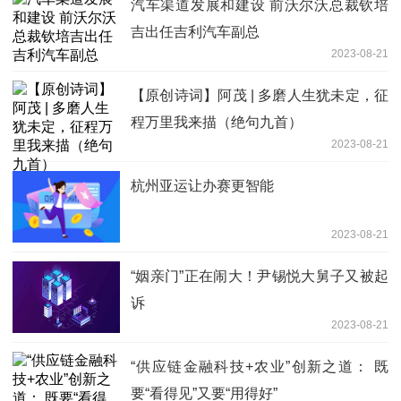
汽车渠道发展和建设 前沃尔沃总裁钦培
吉出任吉利汽车副总
2023-08-21
【原创诗词】阿茂 | 多磨人生犹未定，征
程万里我来描（绝句九首）
2023-08-21
杭州亚运让办赛更智能
2023-08-21
“姻亲门”正在闹大！尹锡悦大舅子又被起
诉
2023-08-21
“供应链金融科技+农业”创新之道： 既
要“看得见”又要“用得好”