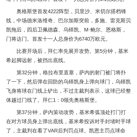
奥格斯堡首发4222阵型，贝里沙、米切尔搭档锋
线，中场德米洛维奇、巴尔加斯突前，多施、雷克斯贝
凯拖后，四后卫佩德森、乌铎凯、M·鲍尔、恩格斯，
门将达门。首发十一人总身价为6740万欧元。
比赛开场后，拜仁率先展开攻势。第5分钟，基米
希起脚远射，被挡出底线。
第32分钟，格拉布里直塞，萨内的射门被门将扑
了一下，然后弹在回防的乌铎凯身上弹向球门，乌铎凯
飞身将球在门线上铲出，不过主裁判表示，这球已经整
体越过门线了。拜仁1：0领先奥格斯堡。
第37分钟，萨内策动攻势，基米希弧顶处打门打
在对方球员身上弹出底线，基米希投诉对手封堵时手球
了，主裁判在看了VAR后判罚点球。凯恩主罚点球命