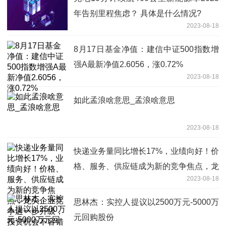
年告别里程焦虑？ 具体是什么情况?
2023-08-18
8月17日基金净值：建信中证500指数增
强A最新净值2.6056，涨0.72%
2023-08-18
如此孟浪啥意思_孟浪啥意思
2023-08-18
快递业务量同比增长17%，业绩向好！价
格、服务、供应链成为新的竞争焦点，龙
2023-08-18
头企业竞争进一步升级，投资机会不容错
过！|产业链情报站
思林杰：实控人提议以2500万元-5000万
元回购股份