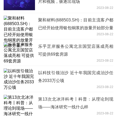
片和视频，驱逐出现场
2023-08-22
聚和材料(688503.SH)：目前主流客户都
已经开始使用银包铜浆的放量开始部分量
2023-08-22
产
乐乎芷岸服务公寓北京国贸店落成亮相
可提供69套房源
2023-08-22
以科技引领治沙 近十年我国完成治沙任
务2033万公顷
2023-08-22
第13次北冰洋科考丨科普：从理论到现
场——海冰研究一线什么样
2023-08-22