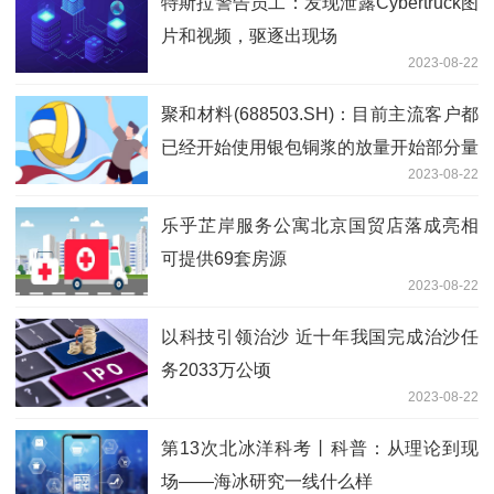
特斯拉警告员工：发现泄露Cybertruck图
片和视频，驱逐出现场
2023-08-22
聚和材料(688503.SH)：目前主流客户都
已经开始使用银包铜浆的放量开始部分量
2023-08-22
产
乐乎芷岸服务公寓北京国贸店落成亮相
可提供69套房源
2023-08-22
以科技引领治沙 近十年我国完成治沙任
务2033万公顷
2023-08-22
第13次北冰洋科考丨科普：从理论到现
场——海冰研究一线什么样