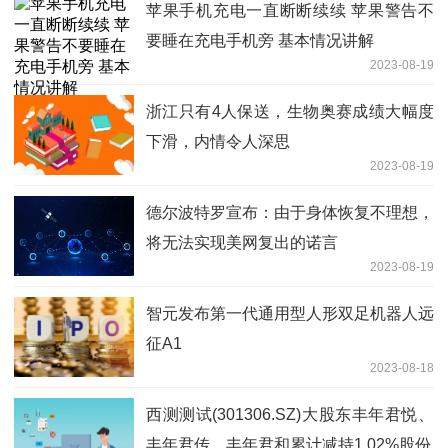
苹果手机充电一直断断续续 苹果警告不
要睡在充电手机旁 基本情况讲解
2023-08-19
浙江只有4人保送，生物奥赛成绩大幅度
下滑，内情令人深思
2023-08-19
德尔波特罗宣布：由于身体恢复不理想，
将无法实现美网复出的诺言
2023-08-19
智元发布第一代通用型人形双足机器人远
征A1
2023-08-18
西测测试(301306.SZ)大股东丰年君悦、
丰年君传、丰年君和累计减持1.02%股份