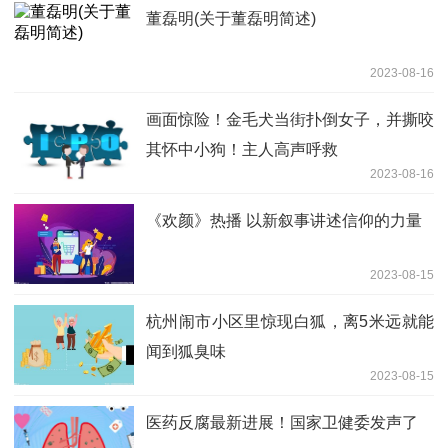
董磊明(关于董磊明简述)
2023-08-16
画面惊险！金毛犬当街扑倒女子，并撕咬
其怀中小狗！主人高声呼救
2023-08-16
《欢颜》热播 以新叙事讲述信仰的力量
2023-08-15
杭州闹市小区里惊现白狐，离5米远就能
闻到狐臭味
2023-08-15
医药反腐最新进展！国家卫健委发声了