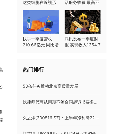
这类细胞在近视形
活服务收费 最高不
成中起重要作用
超过8%
快手一季度营收
腾讯发布一季度财
210.66亿元 同比增
报 实现收入1354.7
长23.8%
亿元同比持平
热门排行
高
亿
50条任务推动北京高质量发展
找律师代写试用期不签合同起诉书要多少,收费标准明细
佩
久之洋(300516.SZ)：上半年净利降22.28%至1723.798万元
撑
福莱特（601865）：8月24日北向资金增持29.66万股