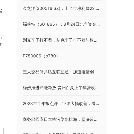
久之洋(300516.SZ)：上半年净利降22.28%至1723.798万元
城
福莱特（601865）：8月24日北向资金增持29.66万股
，
别克车子打不着，别克车子打不着与模块有没有关系
体
P780006（p780）
三大交易所共话互联互通：加速推进创新举措 打造多元国际化资本市场
稳步推进产能释放 贵州百灵上半年营收、净利增长超四成
2023年半年报点评：业绩大幅改善，看好GIS龙头开启第二成长曲线
商务部回应日本核污染水排海：坚决反对 强烈谴责