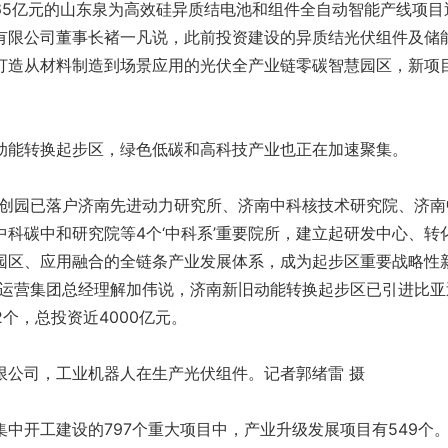
65亿元的山东泉为高效硅异质结电池和组件全自动智能产线项目
有限公司董事长褚一凡说，此前投资建设的异质结光伏组件及储
打造从材料制造到场景应用的光伏全产业链零碳智慧园区，新项
动能转换起步区，绿色低碳和高科技产业也正在加速聚集。
科创园已落户济南先进动力研究所、济南中科核技术研究院、济南
科碳中和研究院等4个‘中科系’重要院所，建立起研发中心、转
园区、应用融合的全链条产业发展体系，成为起步区重要战略性
产运营集团总经理解加伟说，济南新旧动能转换起步区已引进比亚
个，总投资近4000亿元。
限公司，工业机器人在生产光伏组件。记者郭绪雷 摄
中开工建设的797个重大项目中，产业升级发展项目有549个