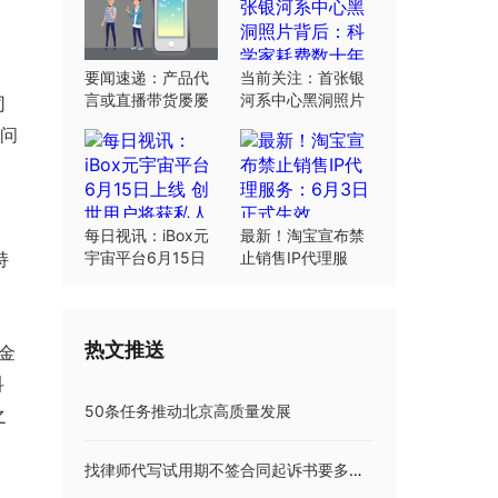
要闻速递：产品代
当前关注：首张银
言或直播带货屡屡
河系中心黑洞照片
司
翻车：“合规”这根
背后：科学家耗费
目问
弦明星要绷紧
数十年研究
每日视讯：iBox元
最新！淘宝宣布禁
持
宇宙平台6月15日
止销售IP代理服
上线 创世用户将获
务：6月3日正式生
私人岛屿土地
效
热文推送
金
科
50条任务推动北京高质量发展
之
找律师代写试用期不签合同起诉书要多少,收费标准明细