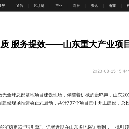
T业界
通信
区块链
产业
科技
资讯
电商
文
提质 服务提效——山东重大产业项
2023-08-25 15:44
激光全球总部基地项目建设现场，伴随着机械的轰鸣声，山东20
目建设现场推进会正式启动，共计797个项目集中开工建设，总
的“稳定器”“强引擎”。记者近期在山东多地采访看到，一批引领