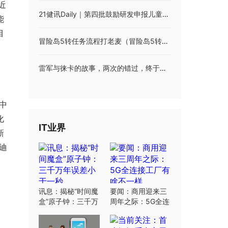
近
21健讯Daily｜第四批鼓励研发申报儿童药品清单出炉；市场监管总局曝光12起涉医药领域广告违法案例
能
目
冒险岛5转任务流程打老麦（冒险岛5转任务流程）
雷军与徕卡的故事，两次的错过，终于结出胜利的果实
中
化
IT业界
新
迪
讯息：揭秘“时间魔
要闻：商用迎来三
盒”原子钟：三千万
周年之际：5G全连
年误差小于一秒
接工厂有啥不一样
。