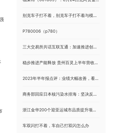
别克车子打不着，别克车子打不着与模块有没有关系
强
P780006（p780）
三大交易所共话互联互通：加速推进创新举措 打造多元国际化资本市场
长
稳步推进产能释放 贵州百灵上半年营收、净利增长超四成
2023年半年报点评：业绩大幅改善，看好GIS龙头开启第二成长曲线
商务部回应日本核污染水排海：坚决反对 强烈谴责
浙江金华200个迎亚运城市品质提升项目陆续收官
布
车双闪打不着，车自己打双闪怎么办