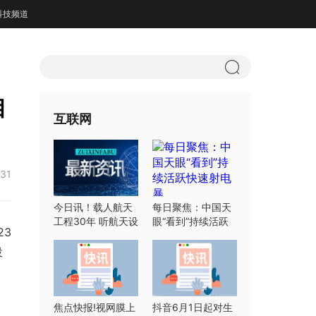
科技频道
目
互联网
:31
今日讯！载人航天
每日聚焦：中国天
工程30年 听航天设
眼“看到”持续活跃
23
计师们怎么说
快速射电暴
投
焦点快报!视网膜上
抖音6月1日起对生