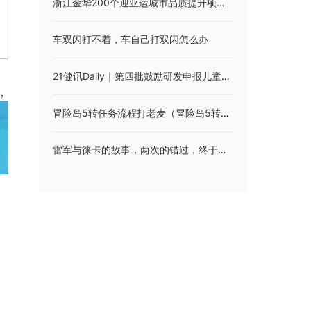
浙江金华200个迎亚运城市品质提升项目陆续收官
车双闪打不着，车自己打双闪怎么办
21健讯Daily｜第四批鼓励研发申报儿童药品清单出炉；市场监管总局曝光12起涉医药领域广告违法案例
，
冒险岛5转任务流程打老麦（冒险岛5转任务流程）
雷军与徕卡的故事，两次的错过，终于结出胜利的果实