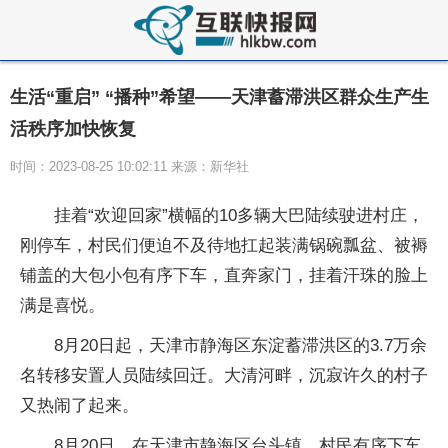
生活“重启” “播种”希望——天津蓄滞洪区群众生产生
活秩序加快恢复
时间：2023-08-25 10:02:11 来源：新华社
挂着“欢迎回家”横幅的10多辆大巴陆续驶进村庄，
刚停车，村民们便迫不及待地扛起装满锅碗瓢盆、被褥
铺盖的大包小包有序下车，直奔家门，挂着汗珠的脸上
满是喜悦。
8月20日起，天津市静海区东淀蓄滞洪区的3.7万余
名转移安置人员陆续回迁。大清河畔，沉寂许久的村子
又热闹了起来。
8月20日，在天津市静海区台头镇，村民有序下车