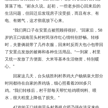
算落了地。”郝永久说。起初，一些老乡担心回来后的
生活问题，但回迁后发现房子没受损，而且有水、有
电、有燃气，这才彻底放下心来。
“我们两口子在安置点被照顾得很好。”回家后，58
岁的王口镇南茁头村村民张作红心情特别舒畅。转移
时，夫妻俩就带了几件衣服，回来时反而大包小包带回
了安置点发放的被褥和各种生活用品。“一到家，村里
又统一发放了方便面、大米等基本生活物资，特别暖
心。”
回家这几天，台头镇胜利村养鸡大户杨炳泉大部分
时间都待在自家的养鸡场，细心照看着2000多只
鸡。“我们转移后，村干部每天帮忙给鸡喂饲料、喂
水，很大程度上降低了损失。”
47岁的王口镇南茁头村养殖户邓乃强在洪灾来临