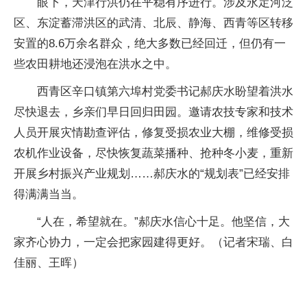
眼下，天津行洪仍在平稳有序进行。涉及永定河泛
区、东淀蓄滞洪区的武清、北辰、静海、西青等区转移
安置的8.6万余名群众，绝大多数已经回迁，但仍有一
些农田耕地还浸泡在洪水之中。
西青区辛口镇第六埠村党委书记郝庆水盼望着洪水
尽快退去，乡亲们早日回归田园。邀请农技专家和技术
人员开展灾情勘查评估，修复受损农业大棚，维修受损
农机作业设备，尽快恢复蔬菜播种、抢种冬小麦，重新
开展乡村振兴产业规划……郝庆水的“规划表”已经安排
得满满当当。
“人在，希望就在。”郝庆水信心十足。他坚信，大
家齐心协力，一定会把家园建得更好。（记者宋瑞、白
佳丽、王晖）