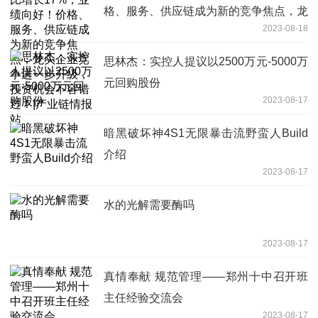
格、服务、供应链成为新的竞争焦点，龙
2023-08-18
头企业竞争进一步升级，投资机会不容错
过！|产业链情报站
思林杰：实控人提议以2500万元-5000万
元回购股份
2023-08-17
暗黑破坏神4S1无限暴击流野蛮人Build
介绍
2023-08-17
水的光解需要酶吗
2023-08-17
真情奉献 规范管理——郑州十中召开班
主任经验交流会
2023-08-17