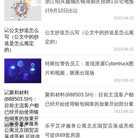
浙江绍兴越城区镜湖新区挂牌1宗宅地预
计9月12日出让
2023-08-22
公文抄送怎么写（公文中的抄送是怎么规
定的）
2023-08-22
特斯拉警告员工：发现泄露Cybertruck图
片和视频，驱逐出现场
2023-08-22
聚和材料(688503.SH)：目前主流客户都
已经开始使用银包铜浆的放量开始部分量
2023-08-22
产
乐乎芷岸服务公寓北京国贸店落成亮相
可提供69套房源